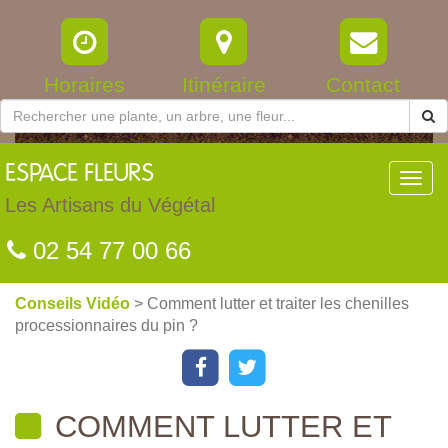
Horaires
Itinéraire
Contact
ESPACE
FLEURS
Toggl
navig
Les Artisans du Végétal
02 54 77 00 66
Conseils Vidéo
> Comment lutter et traiter les chenilles
processionnaires du pin ?
COMMENT LUTTER ET