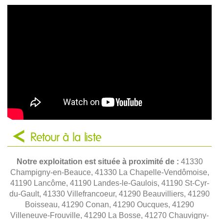
Retour à la liste
Notre exploitation est située à proximité de :
41330
Champigny-en-Beauce, 41330 La Chapelle-Vendômoise,
41190 Lancôme, 41190 Landes-le-Gaulois, 41190 St-Cyr-
du-Gault, 41330 Villefrancoeur, 41290 Beauvilliers, 41290
Boisseau, 41290 Conan, 41290 Oucques, 41290
Villeneuve-Frouville, 41290 La Bosse, 41270 Chauvigny-