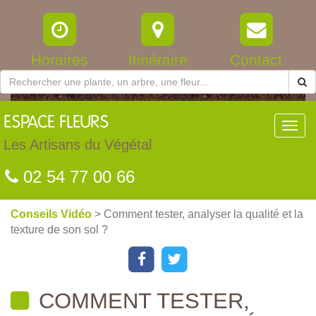
Horaires
Itinéraire
Contact
ESPACE
FLEURS
Toggl
navig
Les Artisans du Végétal
02 54 77 00 66
Conseils Vidéo
> Comment tester, analyser la qualité et la
texture de son sol ?
COMMENT TESTER,