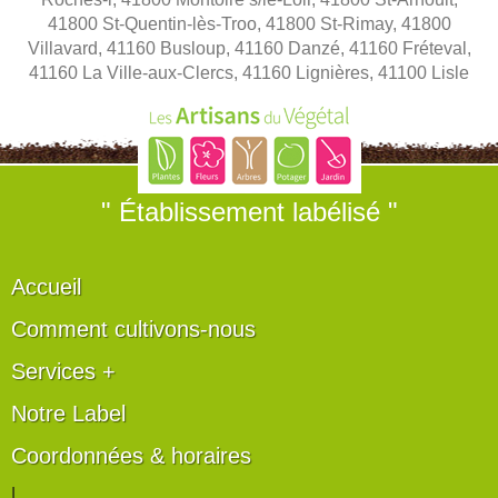
41800 St-Quentin-lès-Troo, 41800 St-Rimay, 41800
Villavard, 41160 Busloup, 41160 Danzé, 41160 Fréteval,
41160 La Ville-aux-Clercs, 41160 Lignières, 41100 Lisle
" Établissement labélisé "
Accueil
Comment cultivons-nous
Services +
Notre Label
Coordonnées & horaires
|