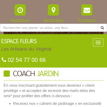
Horaires
Itinéraire
Contact
ESPACE
FLEURS
Toggl
navig
Les Artisans du Végétal
02 54 77 00 66
COACH
JARDIN
En vous inscrivant gratuitement vous devenez « client
privilège » et acceptez de recevoir des mails et/ou des
sms* pour profiter des offres ci-dessous :
Recevez nos « cahiers de jardinage » en exclusivité