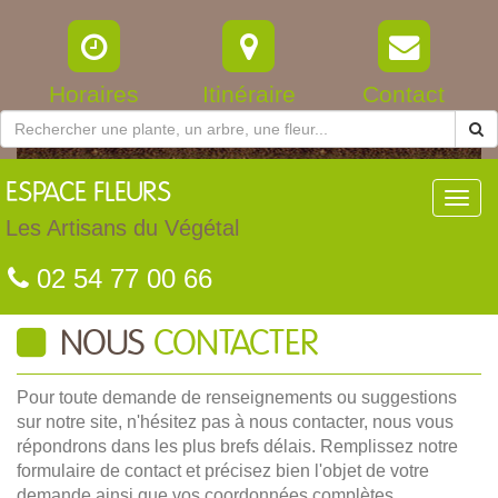
Horaires
Itinéraire
Contact
ESPACE
FLEURS
Toggl
navig
Les Artisans du Végétal
02 54 77 00 66
NOUS
CONTACTER
Pour toute demande de renseignements ou suggestions
sur notre site, n'hésitez pas à nous contacter, nous vous
répondrons dans les plus brefs délais. Remplissez notre
formulaire de contact et précisez bien l'objet de votre
demande ainsi que vos coordonnées complètes.