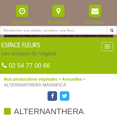
Horaires
Itinéraire
Contact
ESPACE
FLEURS
Toggl
navig
Les Artisans du Végétal
02 54 77 00 66
Nos productions végétales
>
Annuelles
>
ALTERNANTHERA 'MAGNIFICA'
ALTERNANTHERA