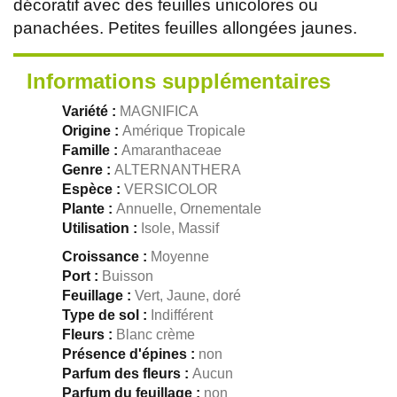
décoratif avec des feuilles unicolores ou
panachées. Petites feuilles allongées jaunes.
Informations supplémentaires
Variété :
MAGNIFICA
Origine :
Amérique Tropicale
Famille :
Amaranthaceae
Genre :
ALTERNANTHERA
Espèce :
VERSICOLOR
Plante :
Annuelle, Ornementale
Utilisation :
Isole, Massif
Croissance :
Moyenne
Port :
Buisson
Feuillage :
Vert, Jaune, doré
Type de sol :
Indifférent
Fleurs :
Blanc crème
Présence d'épines :
non
Parfum des fleurs :
Aucun
Parfum du feuillage :
non