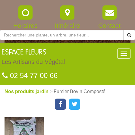
Horaires
Itinéraire
Contact
ESPACE
FLEURS
Toggl
navig
Les Artisans du Végétal
02 54 77 00 66
Nos produits jardin
> Fumier Bovin Composté