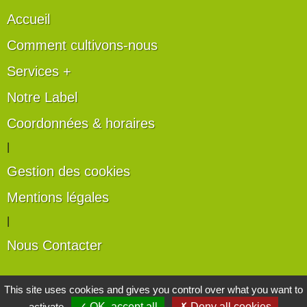
Accueil
Comment cultivons-nous
Services +
Notre Label
Coordonnées & horaires
|
Gestion des cookies
Mentions légales
|
Nous Contacter
Les artisans du végétal
This site uses cookies and gives you control over what you want to
activate
✓ OK, accept all
✗ Deny all cookies