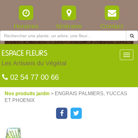
Horaires
Itinéraire
Contact
ESPACE
FLEURS
Toggl
navig
Les Artisans du Végétal
02 54 77 00 66
Nos produits jardin
> ENGRAIS PALMIERS, YUCCAS
ET PHOENIX