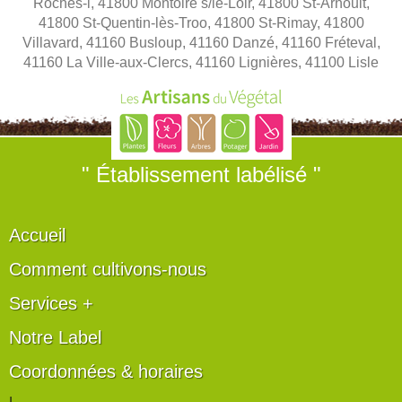
Roches-l, 41800 Montoire s/le-Loir, 41800 St-Arnoult,
41800 St-Quentin-lès-Troo, 41800 St-Rimay, 41800
Villavard, 41160 Busloup, 41160 Danzé, 41160 Fréteval,
41160 La Ville-aux-Clercs, 41160 Lignières, 41100 Lisle
" Établissement labélisé "
Accueil
Comment cultivons-nous
Services +
Notre Label
Coordonnées & horaires