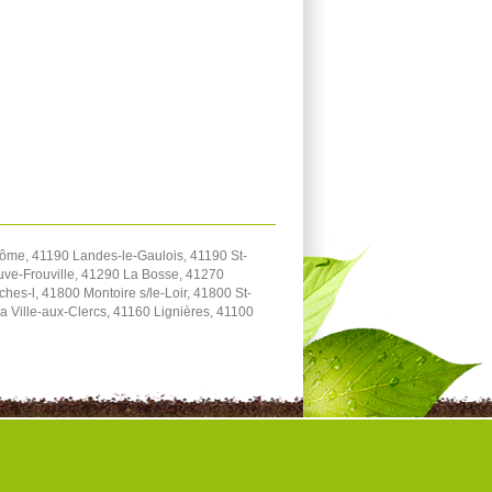
me, 41190 Landes-le-Gaulois, 41190 St-
uve-Frouville, 41290 La Bosse, 41270
s-l, 41800 Montoire s/le-Loir, 41800 St-
a Ville-aux-Clercs, 41160 Lignières, 41100