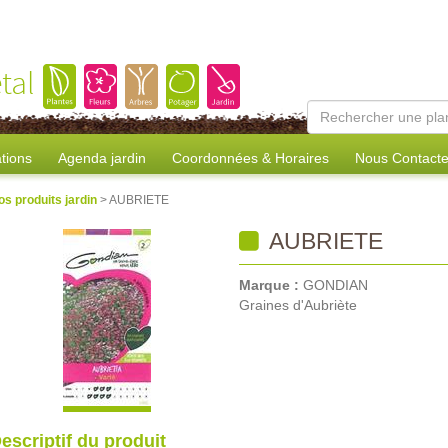
tal
tions
Agenda jardin
Coordonnées & Horaires
Nous Contacte
os produits jardin
> AUBRIETE
AUBRIETE
Marque :
GONDIAN
Graines d'Aubriète
escriptif du produit