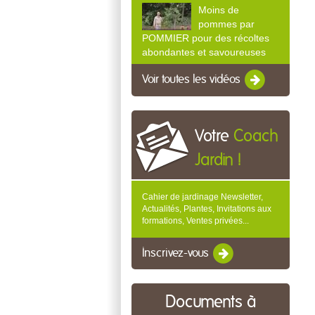
Moins de
pommes par
POMMIER pour des récoltes
abondantes et savoureuses
Voir toutes les vidéos
Votre
Coach
Jardin !
Cahier de jardinage Newsletter,
Actualités, Plantes, Invitations aux
formations, Ventes privées...
Inscrivez-vous
Documents à