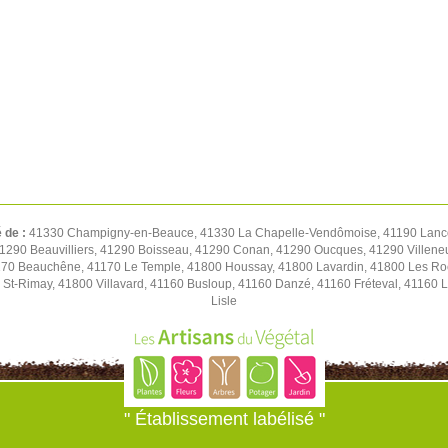
é de :
41330 Champigny-en-Beauce, 41330 La Chapelle-Vendômoise, 41190 Lancô
 41290 Beauvilliers, 41290 Boisseau, 41290 Conan, 41290 Oucques, 41290 Villene
70 Beauchêne, 41170 Le Temple, 41800 Houssay, 41800 Lavardin, 41800 Les Roche
 St-Rimay, 41800 Villavard, 41160 Busloup, 41160 Danzé, 41160 Fréteval, 41160 L
Lisle
" Établissement labélisé "