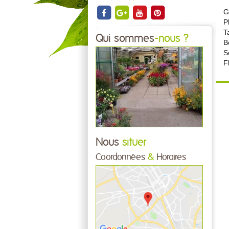
G
P
T
Qui sommes
-nous ?
B
S
F
Nous
situer
Coordonnées
&
Horaires