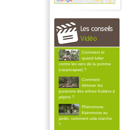
Les conseils
Vidéo
Comment et
quand lutter
contre les vers de la pomme
(carpocapse) ?
Comment
éliminer les
pucerons des arbres fruitiers à
pépins ?
Phéromone,
Kairomone au
jardin, comment cela marche
?