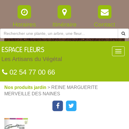
Horaires
Itinéraire
Contact
ESPACE
FLEURS
Toggl
navig
Les Artisans du Végétal
02 54 77 00 66
Nos produits jardin
> REINE MARGUERITE
MERVEILLE DES NAINES