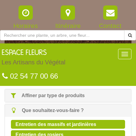
Horaires
Itinéraire
Contact
ESPACE
FLEURS
Toggl
navig
Les Artisans du Végétal
02 54 77 00 66
Affiner par type de produits
Que souhaitez-vous-faire ?
Entretien des massifs et jardinières
Entretien des rosiers