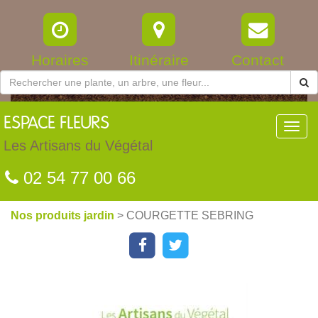
Horaires
Itinéraire
Contact
ESPACE
FLEURS
Toggl
navig
Les Artisans du Végétal
02 54 77 00 66
Nos produits jardin
> COURGETTE SEBRING