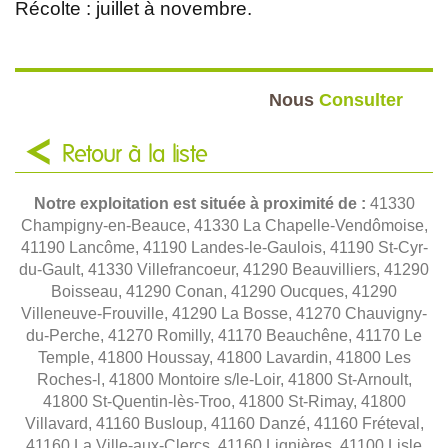
Récolte : juillet à novembre.
Nous
Consulter
Retour à la liste
Notre exploitation est située à proximité de :
41330
Champigny-en-Beauce, 41330 La Chapelle-Vendômoise,
41190 Lancôme, 41190 Landes-le-Gaulois, 41190 St-Cyr-
du-Gault, 41330 Villefrancoeur, 41290 Beauvilliers, 41290
Boisseau, 41290 Conan, 41290 Oucques, 41290
Villeneuve-Frouville, 41290 La Bosse, 41270 Chauvigny-
du-Perche, 41270 Romilly, 41170 Beauchêne, 41170 Le
Temple, 41800 Houssay, 41800 Lavardin, 41800 Les
Roches-l, 41800 Montoire s/le-Loir, 41800 St-Arnoult,
41800 St-Quentin-lès-Troo, 41800 St-Rimay, 41800
Villavard, 41160 Busloup, 41160 Danzé, 41160 Fréteval,
41160 La Ville-aux-Clercs, 41160 Lignières, 41100 Lisle