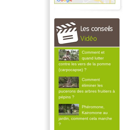
Les conseils
Vidéo
Comment et
quand lutter
contre les vers de la pomme
(carpocapse) ?
Comment
éliminer les
pucerons des arbres fruitiers à
pépins ?
Phéromone,
Kairomone au
jardin, comment cela marche
?