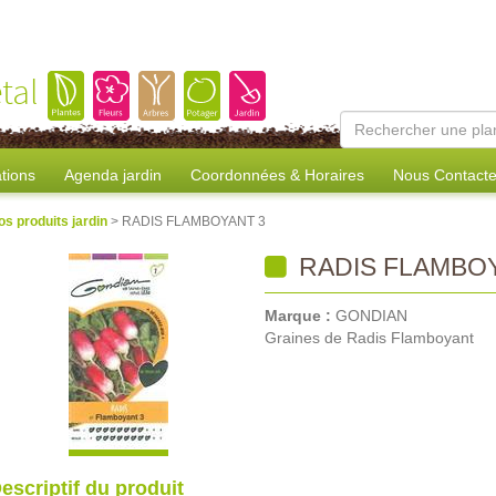
tal
tions
Agenda jardin
Coordonnées & Horaires
Nous Contacte
os produits jardin
> RADIS FLAMBOYANT 3
RADIS FLAMBOY
Marque :
GONDIAN
Graines de Radis Flamboyant
escriptif du produit