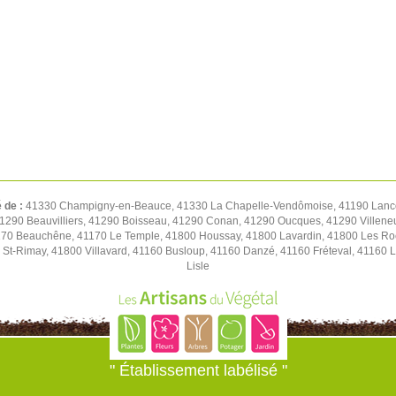
é de :
41330 Champigny-en-Beauce, 41330 La Chapelle-Vendômoise, 41190 Lancô
 41290 Beauvilliers, 41290 Boisseau, 41290 Conan, 41290 Oucques, 41290 Villene
70 Beauchêne, 41170 Le Temple, 41800 Houssay, 41800 Lavardin, 41800 Les Roche
 St-Rimay, 41800 Villavard, 41160 Busloup, 41160 Danzé, 41160 Fréteval, 41160 L
Lisle
" Établissement labélisé "