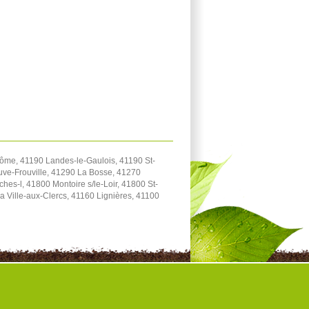
me, 41190 Landes-le-Gaulois, 41190 St-
uve-Frouville, 41290 La Bosse, 41270
s-l, 41800 Montoire s/le-Loir, 41800 St-
a Ville-aux-Clercs, 41160 Lignières, 41100