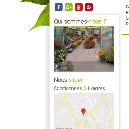
G
R
S
Qui sommes
-nous ?
R
Nous
situer
Coordonnées
&
Horaires