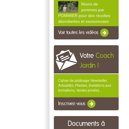
Moins de
pommes par
POMMIER pour des récoltes
abondantes et savoureuses
Voir toutes les vidéos
Votre
Coach
Jardin !
Cahier de jardinage Newsletter,
Actualités, Plantes, Invitations aux
formations, Ventes privées...
Inscrivez-vous
Documents à