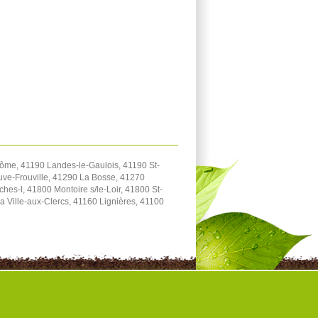
me, 41190 Landes-le-Gaulois, 41190 St-
uve-Frouville, 41290 La Bosse, 41270
s-l, 41800 Montoire s/le-Loir, 41800 St-
a Ville-aux-Clercs, 41160 Lignières, 41100