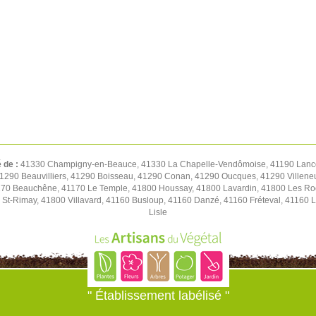
é de :
41330 Champigny-en-Beauce, 41330 La Chapelle-Vendômoise, 41190 Lancô
 41290 Beauvilliers, 41290 Boisseau, 41290 Conan, 41290 Oucques, 41290 Villene
70 Beauchêne, 41170 Le Temple, 41800 Houssay, 41800 Lavardin, 41800 Les Roche
 St-Rimay, 41800 Villavard, 41160 Busloup, 41160 Danzé, 41160 Fréteval, 41160 L
Lisle
" Établissement labélisé "