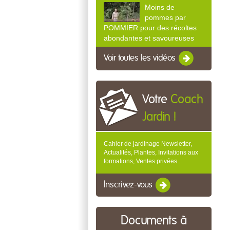
Moins de
pommes par
POMMIER pour des récoltes
abondantes et savoureuses
Voir toutes les vidéos
Votre
Coach
Jardin !
Cahier de jardinage Newsletter,
Actualités, Plantes, Invitations aux
formations, Ventes privées...
Inscrivez-vous
Documents à