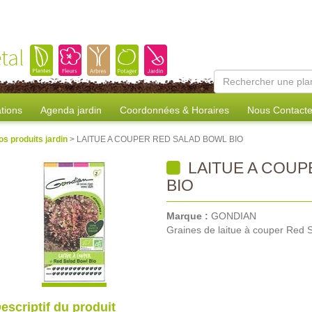
tal
tions
Agenda jardin
Coordonnées & Horaires
Nous Contacte
os produits jardin
> LAITUE A COUPER RED SALAD BOWL BIO
LAITUE A COUP
BIO
Marque :
GONDIAN
Graines de laitue à couper Red 
escriptif du produit