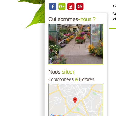
G
V
Qui sommes
-nous ?
e
Nous
situer
Coordonnées
&
Horaires