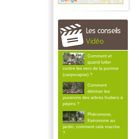
Les conseils
Vidéo
Comment et
quand lutter
contre les vers de la pomme
(carpocapse) ?
Comment
éliminer les
pucerons des arbres fruitiers à
pépins ?
Phéromone,
Kairomone au
jardin, comment cela marche
?