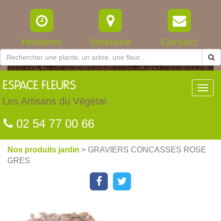
Horaires
Itinéraire
Contact
ESPACE
FLEURS
Toggl
navig
Les Artisans du Végétal
02 54 77 00 66
Nos produits jardin
> GRAVIERS CONCASSES ROSE
GRES