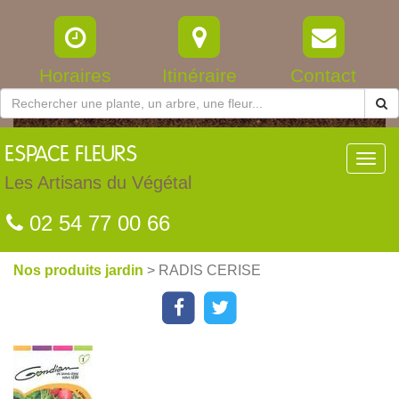
Horaires
Itinéraire
Contact
ESPACE
FLEURS
Toggl
navig
Les Artisans du Végétal
02 54 77 00 66
Nos produits jardin
> RADIS CERISE