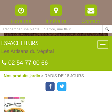
Horaires
Itinéraire
Contact
ESPACE
FLEURS
Toggl
navig
Les Artisans du Végétal
02 54 77 00 66
Nos produits jardin
> RADIS DE 18 JOURS