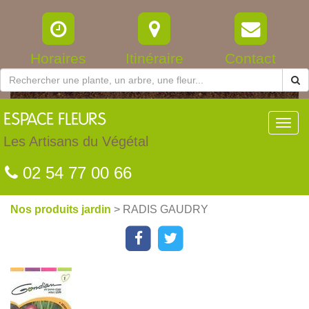
Horaires
Itinéraire
Contact
ESPACE
FLEURS
Toggl
navig
Les Artisans du Végétal
02 54 77 00 66
Nos produits jardin
> RADIS GAUDRY