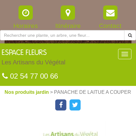
Horaires
Itinéraire
Contact
ESPACE
FLEURS
Toggl
navig
Les Artisans du Végétal
02 54 77 00 66
Nos produits jardin
> PANACHE DE LAITUE A COUPER