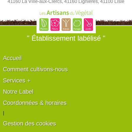
41160 La Ville-aux-Clercs, 41160 Lignières, 41100 Lisle
" Établissement labélisé "
Accueil
Comment cultivons-nous
Services +
Notre Label
Coordonnées & horaires
|
Gestion des cookies