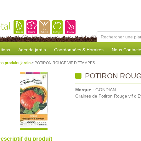
tal
tions
Agenda jardin
Coordonnées & Horaires
Nous Contacte
os produits jardin
> POTIRON ROUGE VIF D'ETAMPES
POTIRON ROUGE
Marque :
GONDIAN
Graines de Potiron Rouge vif d'
escriptif du produit