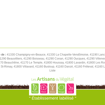
é de :
41330 Champigny-en-Beauce, 41330 La Chapelle-Vendômoise, 41190 Lancô
 41290 Beauvilliers, 41290 Boisseau, 41290 Conan, 41290 Oucques, 41290 Villene
70 Beauchêne, 41170 Le Temple, 41800 Houssay, 41800 Lavardin, 41800 Les Roche
 St-Rimay, 41800 Villavard, 41160 Busloup, 41160 Danzé, 41160 Fréteval, 41160 L
Lisle
" Établissement labélisé "