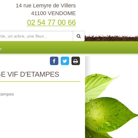
14 rue Lemyre de Villers
41100 VENDOME
02 54 77 00 66
r
 VIF D'ETAMPES
Etampes