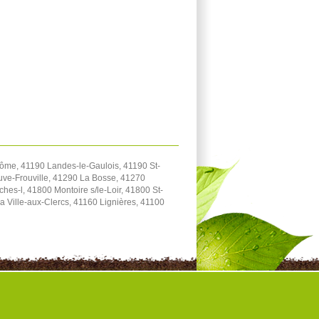
me, 41190 Landes-le-Gaulois, 41190 St-
uve-Frouville, 41290 La Bosse, 41270
s-l, 41800 Montoire s/le-Loir, 41800 St-
a Ville-aux-Clercs, 41160 Lignières, 41100