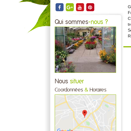
G
F
C
Qui sommes
-nous ?
t
S
R
Nous
situer
Coordonnées
&
Horaires