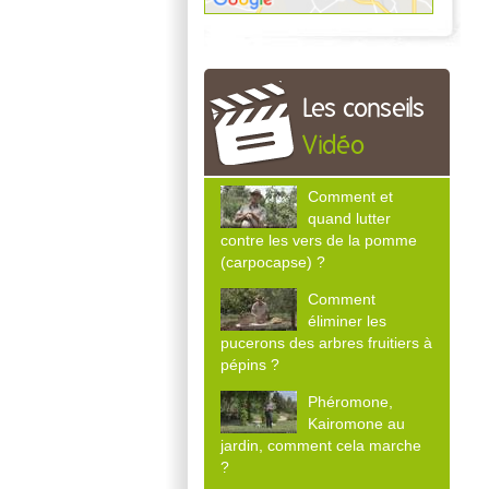
Les conseils
Vidéo
Comment et
quand lutter
contre les vers de la pomme
(carpocapse) ?
Comment
éliminer les
pucerons des arbres fruitiers à
pépins ?
Phéromone,
Kairomone au
jardin, comment cela marche
?