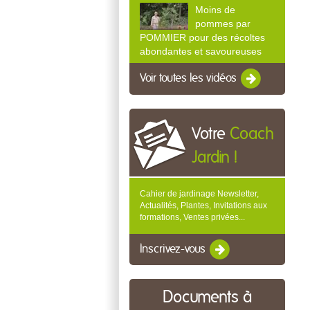
Moins de
pommes par
POMMIER pour des récoltes
abondantes et savoureuses
Voir toutes les vidéos
Votre
Coach
Jardin !
Cahier de jardinage Newsletter,
Actualités, Plantes, Invitations aux
formations, Ventes privées...
Inscrivez-vous
Documents à