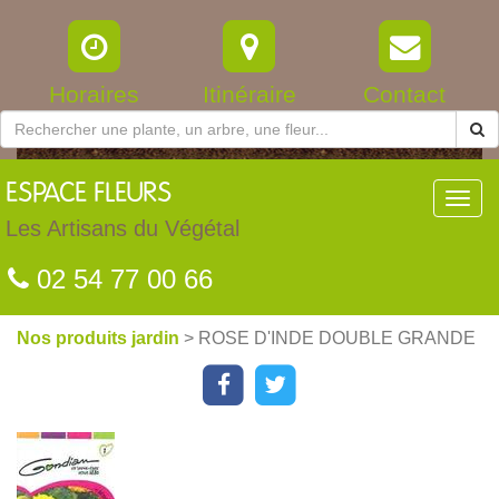
Horaires
Itinéraire
Contact
ESPACE
FLEURS
Toggl
navig
Les Artisans du Végétal
02 54 77 00 66
Nos produits jardin
> ROSE D'INDE DOUBLE GRANDE