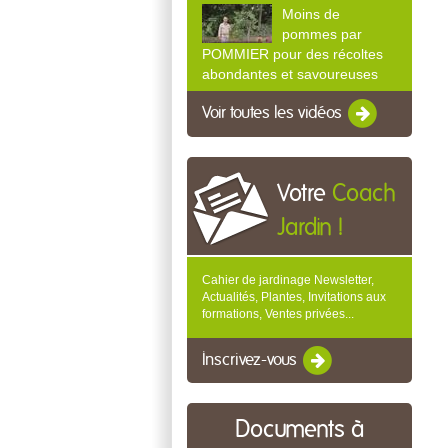
Moins de
pommes par
POMMIER pour des récoltes
abondantes et savoureuses
Voir toutes les vidéos
Votre
Coach
Jardin !
Cahier de jardinage Newsletter,
Actualités, Plantes, Invitations aux
formations, Ventes privées...
Inscrivez-vous
Documents à