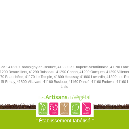
é de :
41330 Champigny-en-Beauce, 41330 La Chapelle-Vendômoise, 41190 Lancô
 41290 Beauvilliers, 41290 Boisseau, 41290 Conan, 41290 Oucques, 41290 Villene
70 Beauchêne, 41170 Le Temple, 41800 Houssay, 41800 Lavardin, 41800 Les Roche
 St-Rimay, 41800 Villavard, 41160 Busloup, 41160 Danzé, 41160 Fréteval, 41160 L
Lisle
" Établissement labélisé "