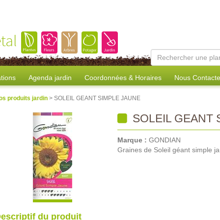
tal
tions
Agenda jardin
Coordonnées & Horaires
Nous Contacte
os produits jardin
> SOLEIL GEANT SIMPLE JAUNE
SOLEIL GEANT 
Marque :
GONDIAN
Graines de Soleil géant simple j
escriptif du produit