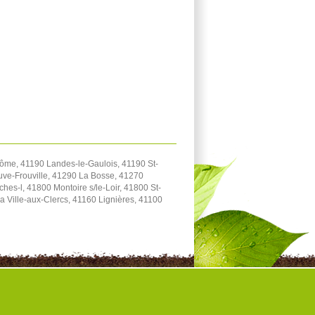
me, 41190 Landes-le-Gaulois, 41190 St-
uve-Frouville, 41290 La Bosse, 41270
s-l, 41800 Montoire s/le-Loir, 41800 St-
a Ville-aux-Clercs, 41160 Lignières, 41100