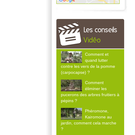
Les conseils
Vidéo
Comment et
quand lutter
contre les vers de la pomme
(carpocapse) ?
Comment
éliminer les
pucerons des arbres fruitiers à
pépins ?
Phéromone,
Kairomone au
jardin, comment cela marche
?