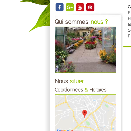
G
P
H
Qui sommes
-nous ?
I
S
F
Nous
situer
Coordonnées
&
Horaires