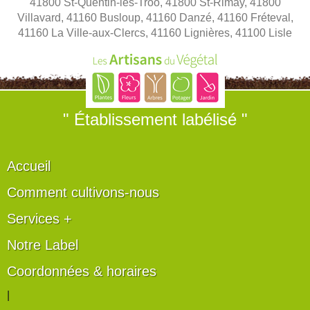
41800 St-Quentin-lès-Troo, 41800 St-Rimay, 41800
Villavard, 41160 Busloup, 41160 Danzé, 41160 Fréteval,
41160 La Ville-aux-Clercs, 41160 Lignières, 41100 Lisle
" Établissement labélisé "
Accueil
Comment cultivons-nous
Services +
Notre Label
Coordonnées & horaires
|