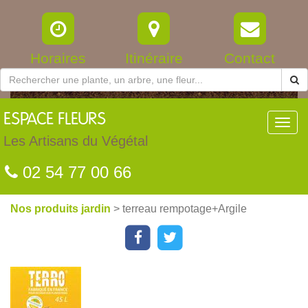
Horaires
Itinéraire
Contact
ESPACE
FLEURS
Toggl
navig
Les Artisans du Végétal
02 54 77 00 66
Nos produits jardin
> terreau rempotage+Argile